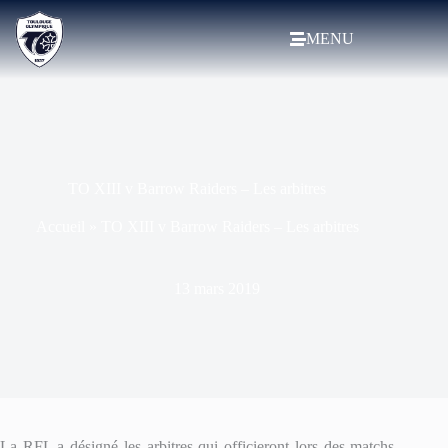
MENU
TO XIII v Barrow Raiders – Les arbitres
Accueil
»
TO XIII v Barrow Raiders – Les arbitres
13 mars 2019
La RFL a désigné les arbitres qui officieront lors des matchs