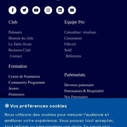
Club
Equipe Pro
Palmarès
Calendrier / résultats
Histoire du club
Classement
La Table Ovale
Effectif
Business Club
Staff
Contact
Billetterie
Formation
Partenariats
Centre de Formation
Community Programme
Devenez partenaire
Jeunes
Partenariats & Hospitalité
Féminines
Nos Partenaires
XIII Fauteuil
🍪 Vos préférences cookies
Elite 1
Nous utilisons des cookies pour mesurer l'audience et
améliorer votre expérience. Vous pouvez tout accepter,
© Toulouse Olympique XIII - Tous droits réservés
tout refuser ou personnaliser vos choix.
En savoir plus