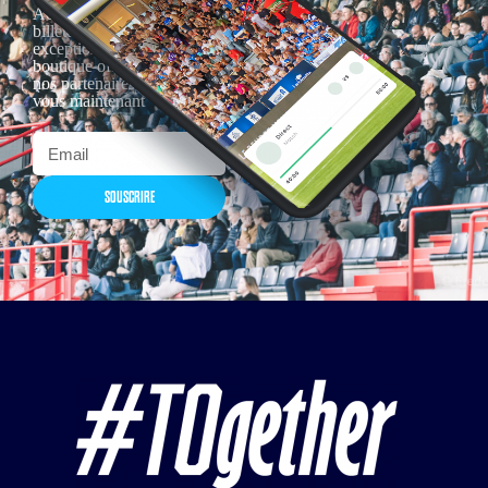
Actualités, nouveautés,
billetterie, remises
exceptionnelles dans la
boutique officielles & chez
nos partenaires… Inscrivez-
vous maintenant
SOUSCRIRE