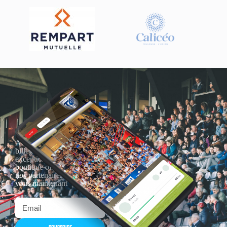
Actualités, nouveautés,
billetterie, remises
exceptionnelles dans la
boutique officielles & chez
nos partenaires… Inscrivez-
vous maintenant