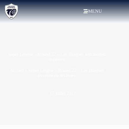
MENU
Super League – Round 22 – Les Dragons termineront
dixièmes
Accueil
»
Super League – Round 22 – Les Dragons
termineront dixièmes
17 juillet 2017