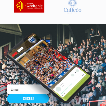
Actualités, nouveautés,
billetterie, remises
exceptionnelles dans la
boutique officielles & chez
nos partenaires… Inscrivez-
vous maintenant
SOUSCRIRE