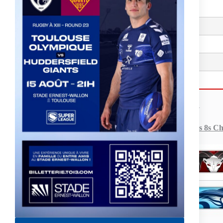
—
Demi-finales – Supers 8s C