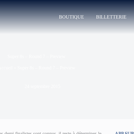
BOUTIQUE
BILLETTERIE
Super 8s – Round 7 – Preview
ccueil
»
Super 8s – Round 7 – Preview
24 septembre 2015
 demi-finalistes sont connus, il reste à déterminer le
APP SU