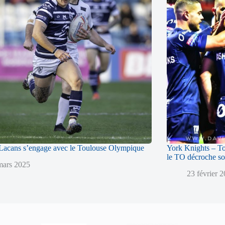
acans s’engage avec le Toulouse Olympique
York Knights – T
le TO décroche so
mars 2025
23 février 