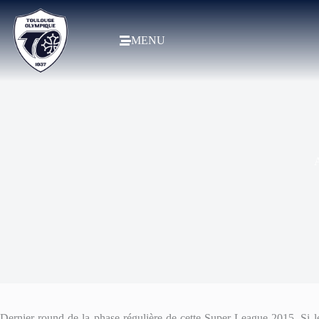
MENU
A
Dernier round de la phase régulière de cette Super League 2015. Si les