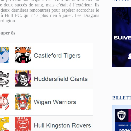
deux succès de rang, mais c’était à l’extérieur. Ils
 deux dernières rencontres) pour espérer accrocher le
 à Hull FC, qui n’ a plus rien à jouer. Les Dragons
rrington.
uper 8s
BILLET