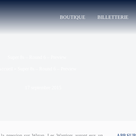
BOUTIQUE
BILLETTERIE
Super 8s – Round 6 – Preview
ccueil
»
Super 8s – Round 6 – Preview
17 septembre 2015
e la pression sur Wigan. Les Warriors auront eux un
APP SU