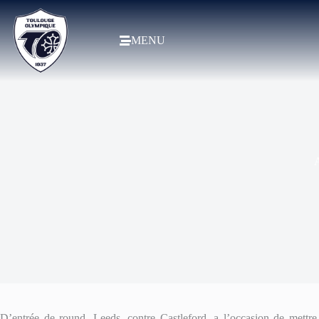
MENU
A
D’entrée de round, Leeds, contre Castleford, a l’occasion de mettr