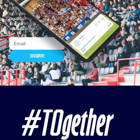
Actualités, nouveautés,
billetterie, remises
exceptionnelles dans la
boutique officielles & chez
nos partenaires… Inscrivez-
vous maintenant
SOUSCRIRE