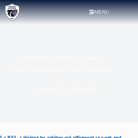
MENU
Sheffield Eagles v TO XIII – Les arbitres
Accueil
»
Sheffield Eagles v TO XIII – Les arbitres
9 février 2017
15 février 2017
La RFL a désigné les arbitres qui officieront ce week-end