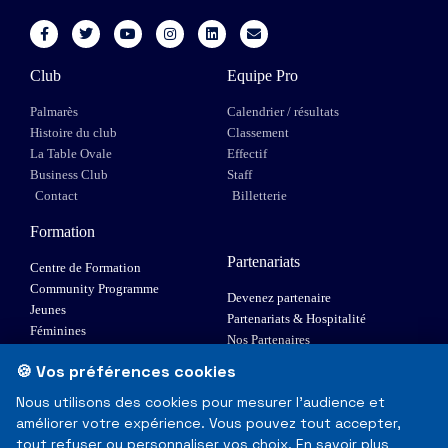
Club
Equipe Pro
Palmarès
Calendrier / résultats
Histoire du club
Classement
La Table Ovale
Effectif
Business Club
Staff
Contact
Billetterie
Formation
Partenariats
Centre de Formation
Community Programme
Devenez partenaire
Jeunes
Partenariats & Hospitalité
Féminines
Nos Partenaires
XIII Fauteuil
🍪 Vos préférences cookies
Elite 1
Nous utilisons des cookies pour mesurer l'audience et
améliorer votre expérience. Vous pouvez tout accepter,
© Toulouse Olympique XIII - Tous droits réservés
tout refuser ou personnaliser vos choix.
En savoir plus