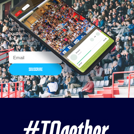
Actualités, nouveautés,
billetterie, remises
exceptionnelles dans la
boutique officielles & chez
nos partenaires… Inscrivez-
vous maintenant
SOUSCRIRE