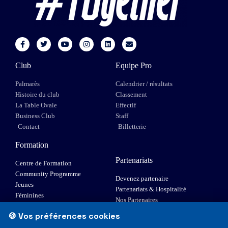
Club
Equipe Pro
Palmarès
Calendrier / résultats
Histoire du club
Classement
La Table Ovale
Effectif
Business Club
Staff
Contact
Billetterie
Formation
Partenariats
Centre de Formation
Community Programme
Devenez partenaire
Jeunes
Partenariats & Hospitalité
Féminines
Nos Partenaires
XIII Fauteuil
🍪 Vos préférences cookies
Elite 1