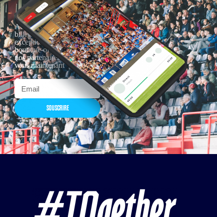
Actualités, nouveautés,
billetterie, remises
exceptionnelles dans la
boutique officielles & chez
nos partenaires… Inscrivez-
vous maintenant
SOUSCRIRE