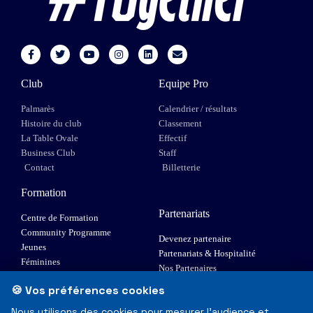
Club
Equipe Pro
Palmarès
Calendrier / résultats
Histoire du club
Classement
La Table Ovale
Effectif
Business Club
Staff
Contact
Billetterie
Formation
Partenariats
Centre de Formation
Community Programme
Devenez partenaire
Jeunes
Partenariats & Hospitalité
Féminines
Nos Partenaires
XIII Fauteuil
🍪 Vos préférences cookies
Elite 1
Nous utilisons des cookies pour mesurer l'audience et