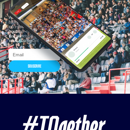
Actualités, nouveautés,
billetterie, remises
exceptionnelles dans la
boutique officielles & chez
nos partenaires… Inscrivez-
vous maintenant
SOUSCRIRE