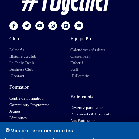
Club
Equipe Pro
Palmarès
Calendrier / résultats
Histoire du club
Classement
La Table Ovale
Effectif
Business Club
Staff
Contact
Billetterie
Formation
Partenariats
Centre de Formation
Community Programme
Devenez partenaire
Jeunes
Partenariats & Hospitalité
Féminines
Nos Partenaires
XIII Fauteuil
🍪 Vos préférences cookies
Elite 1