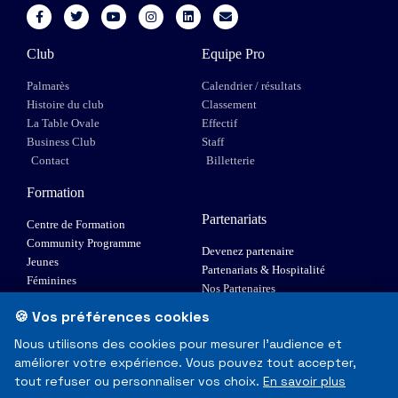
Club
Equipe Pro
Palmarès
Calendrier / résultats
Histoire du club
Classement
La Table Ovale
Effectif
Business Club
Staff
Contact
Billetterie
Formation
Partenariats
Centre de Formation
Community Programme
Devenez partenaire
Jeunes
Partenariats & Hospitalité
Féminines
Nos Partenaires
XIII Fauteuil
🍪 Vos préférences cookies
Elite 1
Nous utilisons des cookies pour mesurer l'audience et
améliorer votre expérience. Vous pouvez tout accepter,
© Toulouse Olympique XIII - Tous droits réservés
tout refuser ou personnaliser vos choix.
En savoir plus