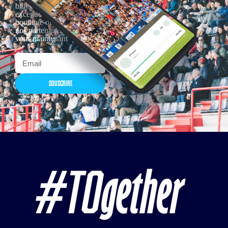
billetterie, remises
exceptionnelles dans la
boutique officielles & chez
nos partenaires… Inscrivez-
vous maintenant
SOUSCRIRE