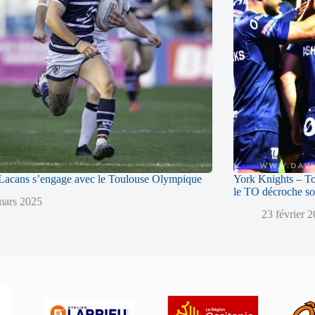
acans s’engage avec le Toulouse Olympique
York Knights – T
le TO décroche so
mars 2025
23 février 