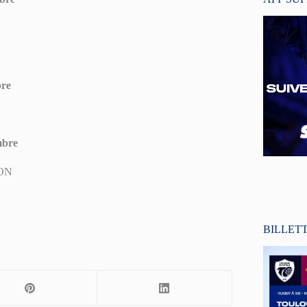
bre
mbre
ION
BILLET