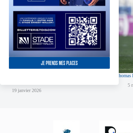
JE PRENDS MES PLACES
Super XIII – Les Olympiens triomphent face à
Thomas L
Villeneuve !
5 
19 janvier 2026