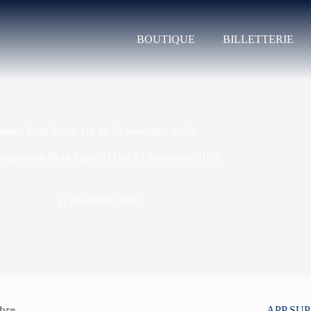
BOUTIQUE
BILLETTERIE
amme BeIn Sports (11 au 13 novembre 2016)
Programme BeIn Sports (11 au 13 novembre 2016)
11 novembre 2016
bre
APP SU