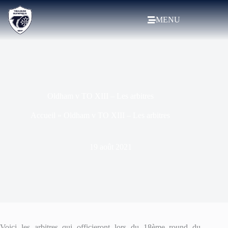
MENU
Oldham v TO XIII – Les arbitres
Accueil
»
Oldham v TO XIII – Les arbitres
19 août 2021
Voici les arbitres qui officieront lors du 18ème round du