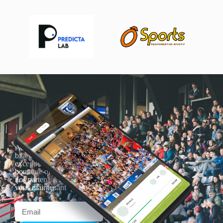
Actualités, nouveautés,
billetterie, remises
exceptionnelles dans la
boutique officielles & chez
nos partenaires… Inscrivez-
vous maintenant