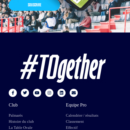
SOUSCRIRE
Club
Equipe Pro
Palmarès
Calendrier / résultats
Histoire du club
Classement
La Table Ovale
Effectif