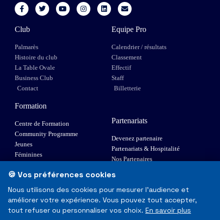
Club
Equipe Pro
Palmarès
Calendrier / résultats
Histoire du club
Classement
La Table Ovale
Effectif
Business Club
Staff
Contact
Billetterie
Formation
Partenariats
Centre de Formation
Community Programme
Devenez partenaire
Jeunes
Partenariats & Hospitalité
Féminines
Nos Partenaires
XIII Fauteuil
🍪 Vos préférences cookies
Elite 1
Nous utilisons des cookies pour mesurer l'audience et
améliorer votre expérience. Vous pouvez tout accepter,
© Toulouse Olympique XIII - Tous droits réservés
tout refuser ou personnaliser vos choix.
En savoir plus