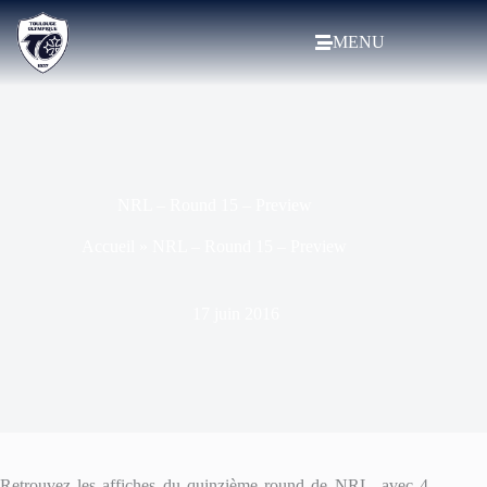
MENU
NRL – Round 15 – Preview
Accueil
»
NRL – Round 15 – Preview
17 juin 2016
Retrouvez les affiches du quinzième round de NRL, avec 4