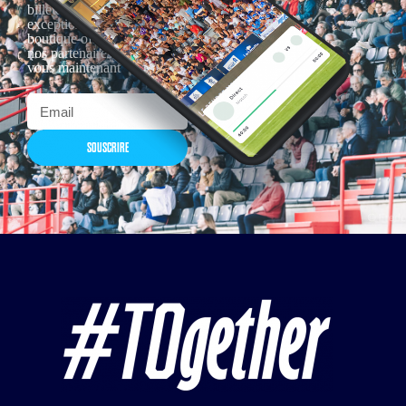
billetterie, remises
exceptionnelles dans la
boutique officielles & chez
nos partenaires… Inscrivez-
vous maintenant
SOUSCRIRE