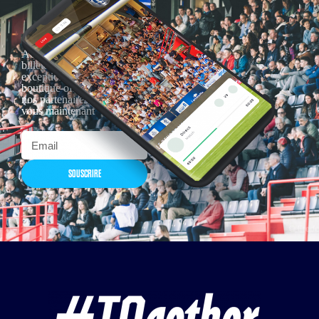
Actualités, nouveautés,
billetterie, remises
exceptionnelles dans la
boutique officielles & chez
nos partenaires… Inscrivez-
vous maintenant
SOUSCRIRE