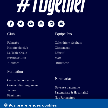
Club
Equipe Pro
Palmarès
Calendrier / résultats
Histoire du club
Classement
La Table Ovale
Effectif
Business Club
Staff
Contact
Billetterie
Formation
Partenariats
Centre de Formation
Community Programme
Devenez partenaire
Jeunes
Partenariats & Hospitalité
Féminines
Nos Partenaires
XIII Fauteuil
🍪 Vos préférences cookies
Elite 1