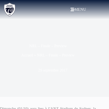
MENU
NRL – Finale – Preview
Accueil
»
NRL – Finale – Preview
29 septembre 2017
Dimanche (01/10) aura lieu à l’ANZ Stadium de Sydney, la