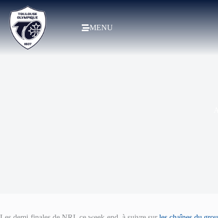
MENU
A
Les demi-finales de NRL ce week-end, à suivre sur
les chaînes du gro