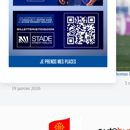
JE PRENDS MES PLACES
Super XIII – Les Olympiens triomphent face à
Thomas L
Villeneuve !
5 
19 janvier 2026