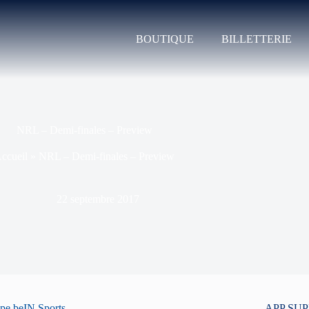
BOUTIQUE
BILLETTERIE
NRL – Demi-finales – Preview
ccueil
»
NRL – Demi-finales – Preview
22 septembre 2017
upe beIN Sports.
APP SU