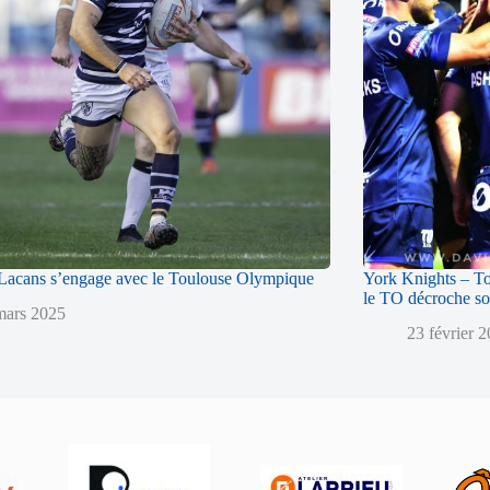
acans s’engage avec le Toulouse Olympique
York Knights – T
le TO décroche so
mars 2025
23 février 