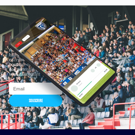
Actualités, nouveautés,
billetterie, remises
exceptionnelles dans la
boutique officielles & chez
nos partenaires… Inscrivez-
vous maintenant
SOUSCRIRE