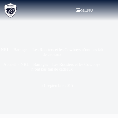
MENU
NRL – Barrages – Les Roosters et les Cowboys n’ont pas fait
de cadeaux
Accueil
»
NRL – Barrages – Les Roosters et les Cowboys
n’ont pas fait de cadeaux
21 septembre 2015