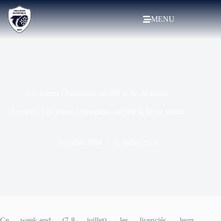
MENU
Les jeunes Olympiens ont fêté la fin de saison
Accueil
»
Les jeunes Olympiens ont fêté la fin de saison
10 juillet 2018
11 juillet 2018
Ce week-end (7-8 juillet),
les licenciés, leurs