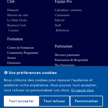
Club
Equipe Pro
Palmarès
Calendrier / résultats
Histoire du club
Classement
La Table Ovale
Effectif
Business Club
Staff
Contact
Billetterie
Formation
Partenariats
Centre de Formation
Community Programme
Devenez partenaire
Jeunes
Partenariats & Hospitalité
Féminines
Nos Partenaires
XIII Fauteuil
🍪 Vos préférences cookies
Elite 1
Nous utilisons des cookies pour mesurer l'audience et
améliorer votre expérience. Vous pouvez tout accepter,
© Toulouse Olympique XIII - Tous droits réservés
tout refuser ou personnaliser vos choix.
En savoir plus
Mentions Légales & RGPD
Tout accepter
Tout refuser
Personnaliser
Made with
❤
in Toulouse