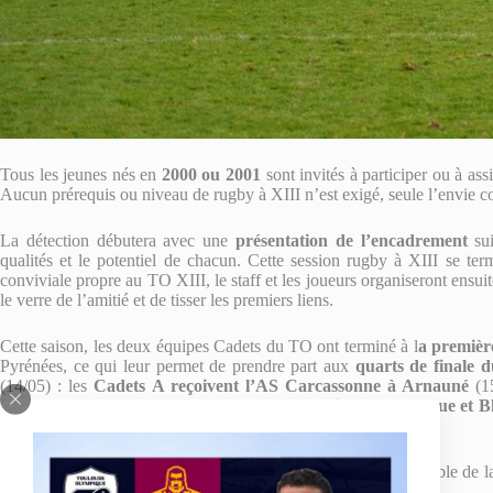
Tous les jeunes nés en
2000 ou 2001
sont invités à participer ou à assi
Aucun prérequis ou niveau de rugby à XIII n’est exigé, seule l’envie c
La détection débutera avec une
présentation de l’encadrement
su
qualités et le potentiel de chacun. Cette session rugby à XIII se te
conviviale propre au TO XIII, le staff et les joueurs organiseront ensu
le verre de l’amitié et de tisser les premiers liens.
Cette saison, les deux équipes Cadets du TO ont terminé à l
a premièr
Pyrénées, ce qui leur permet de prendre part aux
quarts de finale 
(14/05) : les
Cadets A reçoivent l’AS Carcassonne à Arnauné
(15
(15h). Avec cette session de recrutement, la
section Cadet Bleue et B
de vivre la même aventure la saison prochaine
.
Pour plus d’informations, n’hésitez pas à contacter le responsable de 
55 49 92 ou via son adresse mail :
djedeaz@gmail.com
.