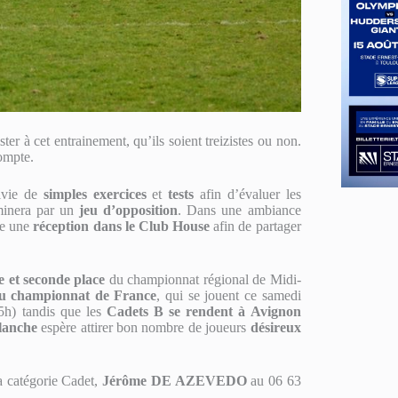
ster à cet entrainement, qu’ils soient treizistes ou non.
ompte.
ivie de
simples exercices
et
tests
afin d’évaluer les
rminera par un
jeu d’opposition
. Dans une ambiance
ite une
réception dans le Club House
afin de partager
e et seconde place
du championnat régional de Midi-
du championnat de France
, qui se jouent ce samedi
h) tandis que les
Cadets B se rendent à Avignon
lanche
espère attirer bon nombre de joueurs
désireux
la catégorie Cadet,
Jérôme DE AZEVEDO
au 06 63