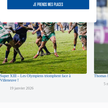
JE PRENDS MES PLACES
Super XIII – Les Olympiens triomphent face à
Thomas L
Villeneuve !
5 
19 janvier 2026