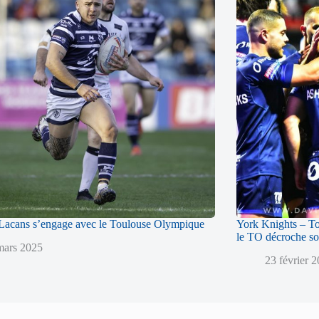
acans s’engage avec le Toulouse Olympique
York Knights – T
le TO décroche so
mars 2025
23 février 