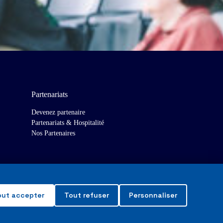
Partenariats
Devenez partenaire
Partenariats & Hospitalité
Nos Partenaires
out accepter
Tout refuser
Personnaliser
Made with
❤
in Toulouse