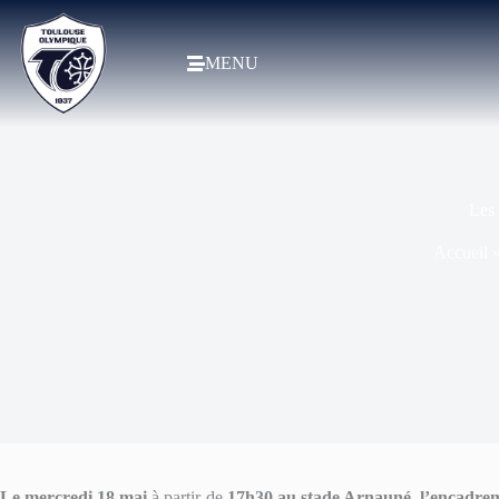
MENU
Les 
Accueil
Le
mercredi 18 mai
à partir de
17h30 au stade Arnauné
,
l’encadre