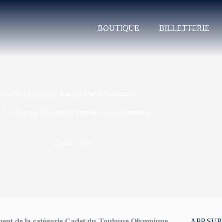
BOUTIQUE
BILLETTERIE
Cadets Olympiens lancent leur recrutement
»
Les Cadets Olympiens lancent leur recrutement
17 mai 2016
ment de la catégorie Cadet du Toulouse Olympique
APP SU