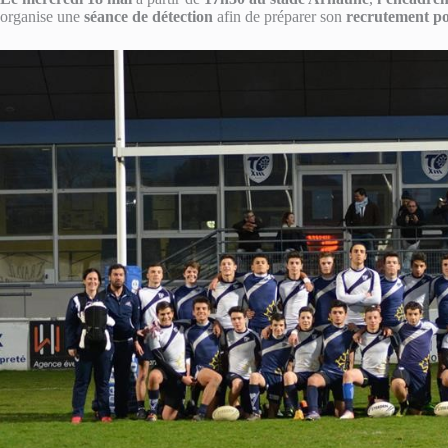
organise une
séance de détection
afin de préparer son
recrutement po