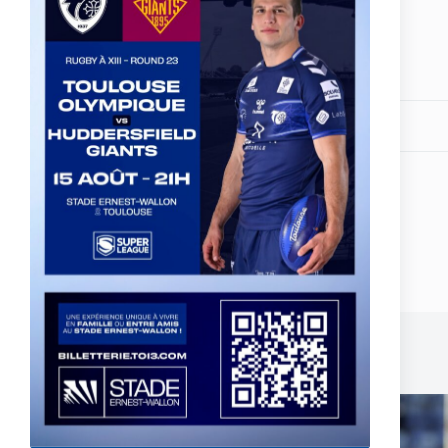
Partagez votre amour
ARTICLE
PRÉCÉDENT
TO XIII vs Gloucester All Golds le samedi
28 mai à 15h30
Publications similaires