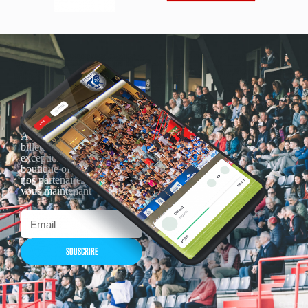
Actualités, nouveautés,
billetterie, remises
exceptionnelles dans la
boutique officielles & chez
nos partenaires… Inscrivez-
vous maintenant
SOUSCRIRE