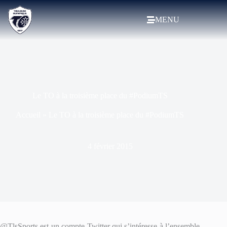
MENU
Le TO à la troisième place du #PodiumTS
Accueil
»
Le TO à la troisième place du #PodiumTS
4 février 2015
@TlsSports est un compte Twitter qui s’intéresse à l’ensemble