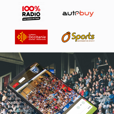
Actualités, nouveautés,
billetterie, remises
exceptionnelles dans la
boutique officielles & chez
nos partenaires… Inscrivez-
vous maintenant