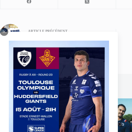
ARTICLE
PRÉCÉDENT
TO XIII v Halifax - Un match déjà capital
Publications similaires