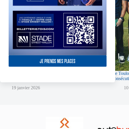
JE PRENDS MES PLACES
Super XIII – Les Olympiens triomphent face à
Le Toulo
Villeneuve !
consécut
19 janvier 2026
10