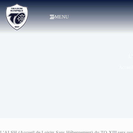
MENU
L’
Accuei
L’ALSH (Accueil de Loisirs Sans Hébergement) du TO XIII sera ouve