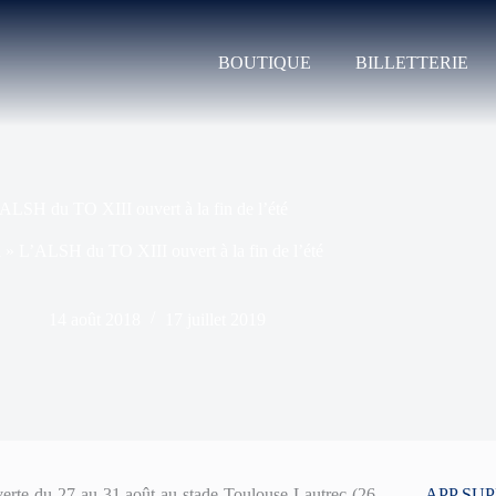
BOUTIQUE
BILLETTERIE
ALSH du TO XIII ouvert à la fin de l’été
l
»
L’ALSH du TO XIII ouvert à la fin de l’été
14 août 2018
17 juillet 2019
rte du 27 au 31 août au stade Toulouse Lautrec (26
APP SU