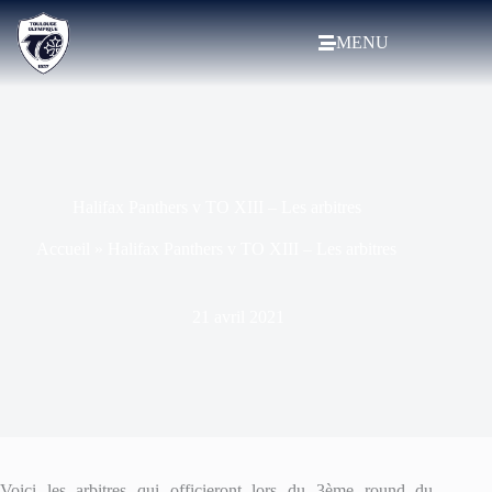
MENU
Halifax Panthers v TO XIII – Les arbitres
Accueil
»
Halifax Panthers v TO XIII – Les arbitres
21 avril 2021
Voici les arbitres qui officieront lors du 3ème round du