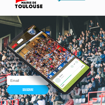
Actualités, nouveautés,
billetterie, remises
exceptionnelles dans la
boutique officielles & chez
nos partenaires… Inscrivez-
vous maintenant
SOUSCRIRE