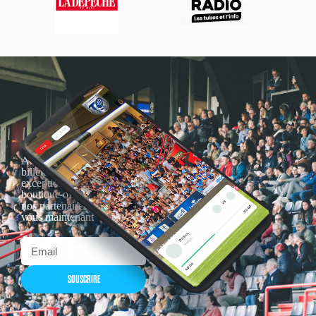
Actualités, nouveautés,
billetterie, remises
exceptionnelles dans la
boutique officielles & chez
nos partenaires… Inscrivez-
vous maintenant
SOUSCRIRE