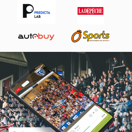
Actualités, nouveautés,
billetterie, remises
exceptionnelles dans la
boutique officielles & chez
nos partenaires… Inscrivez-
vous maintenant