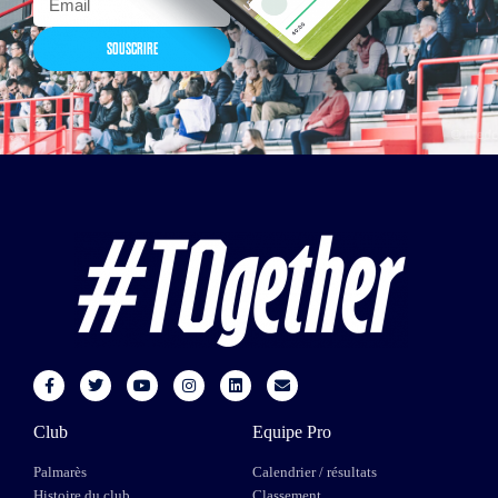
SOUSCRIRE
Club
Equipe Pro
Palmarès
Calendrier / résultats
Histoire du club
Classement