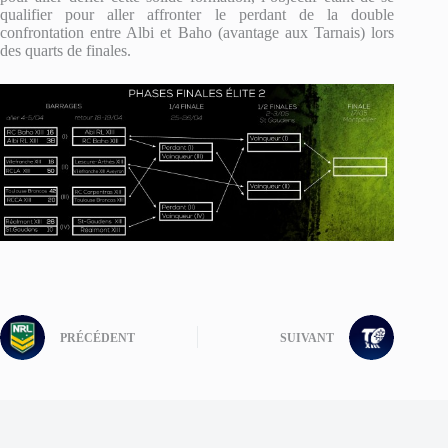
qualifier pour aller affronter le perdant de la double
confrontation entre Albi et Baho (avantage aux Tarnais) lors
des quarts de finales.
PRÉCÉDENT
SUIVANT