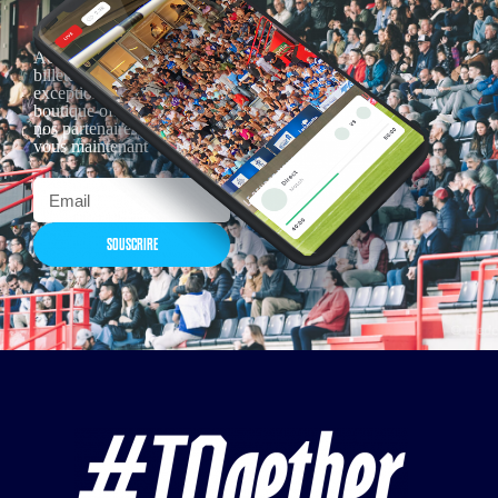
Actualités, nouveautés,
billetterie, remises
exceptionnelles dans la
boutique officielles & chez
nos partenaires… Inscrivez-
vous maintenant
SOUSCRIRE