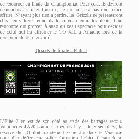
de retourner en finale du Championnat. Pour cela, ils devront
néanmoins dominer Limoux, ce qui ne sera pas une mince
affaire. N’ayant plus rien à perdre, les Grizzlis se présenteront
chez leurs frères ennemis le couteau entre les dents. Une
rencontre qui promet là aussi du beau spectacle pour décider
de celui qui ira affronter le TO XIII à Arnauné lors de la
rencontre du dernier carré.
Quarts de finale – Elite 1
—
L’Elite 2 en est de son côté au stade des barrages retour.
Vainqueurs 42-20 contre Carpentras il y a deux semaines, la
réserve du TO doit maintenant se rendre dans le Vaucluse
pour aller défier cette solide formation, l’objectif étant de se