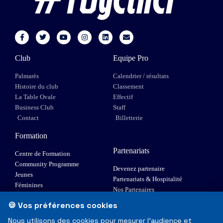
Club
Equipe Pro
Palmarès
Calendrier / résultats
Histoire du club
Classement
La Table Ovale
Effectif
Business Club
Staff
Contact
Billetterie
Formation
Partenariats
Centre de Formation
Community Programme
Devenez partenaire
Jeunes
Partenariats & Hospitalité
Féminines
Nos Partenaires
XIII Fauteuil
🍪 Vos préférences cookies
Elite 1
Nous utilisons des cookies pour mesurer l'audience et