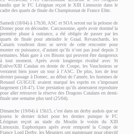
tandis que le FC Lézignan reçoit le XIII Limouxin dans le
cadre des quarts de finale du Championnat de France Elite.
Samedi (18/04) à 17h30, ASC et SOA seront sur la pelouse de
Domec pour en découdre. Carcassonne, après avoir dominé la
première phase à outrance, a été obligée de passer par les
quarts de finale pour atteindre le Graal. Revanchards, les
Canaris voudront donc se servir de cette rencontre pour
monter en puissance, d’autant qu’ils n’ont pas joué depuis 3
semaines. Mais gare à ces Bisons qui peuvent être dangereux
à tout moment. Après avoir longtemps rivalisé avec St
Estève/XIII Catalan en demie de Coupe, les Vauclusiens se
verraient bien jouer un tour à l’ASC. De plus, lors de leur
dernier passage à Domec, au début de l’année, les hommes de
Renaud GUIGUE avaient marqué les esprits en s’imposant
largement (18-47). Une prestation qu’ils aimeraient reproduire
pour aller retrouver la réserve des Dragons Catalans en demi-
finale une semaine plus tard (25/04).
Dimanche (19/04) à 15h15, c’est dans un derby audois que se
jouera le dernier ticket pour les demies puisque le FC
Lézignan reçoit au stade du Moulin le voisin du XIII
Limouxin. Euphoriques après avoir remporté la Coupe de
France Lord Derby, les Meuniers ont maintenant pour objectif