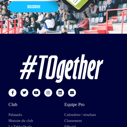
SOUSCRIRE
Club
Equipe Pro
Palmarès
Calendrier / résultats
Histoire du club
Classement
La Table Ovale
Effectif