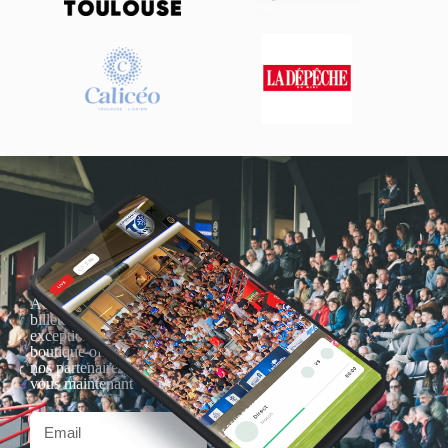
Actualités, nouveautés,
billetterie, remises
exceptionnelles dans la
boutique officielles & chez
nos partenaires… Inscrivez-
vous maintenant