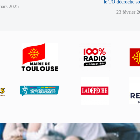
le TO décroche so
mars 2025
23 février 