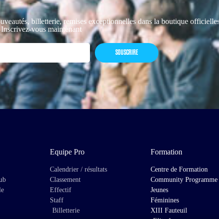
uveautés, billetterie, remises exceptionnelles dans la boutique officiell
 Inscrivez-vous maintenant
SOUSCRIRE
Equipe Pro
Formation
Calendrier / résultats
Centre de Formation
lub
Classement
Community Programme
le
Effectif
Jeunes
Staff
Féminines
Billetterie
XIII Fauteuil