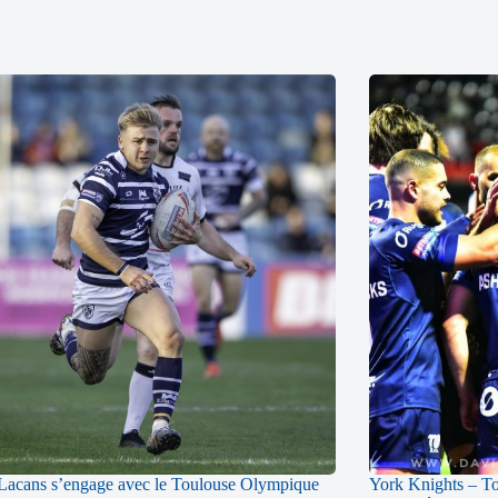
acans s’engage avec le Toulouse Olympique
York Knights – T