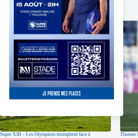
Publications similaires
JE PRENDS MES PLACES
Super XIII – Les Olympiens triomphent face à
Thomas L