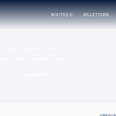
BOUTIQUE
BILLETTERIE
Elite 1 – 1ère journée – Preview
ccueil
»
Elite 1 – 1ère journée – Preview
11 septembre 2015
APP SU