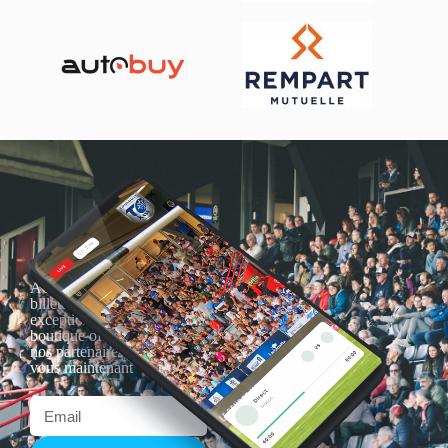
Actualités, nouveautés,
billetterie, remises
exceptionnelles dans la
boutique officielles & chez
nos partenaires… Inscrivez-
vous maintenant