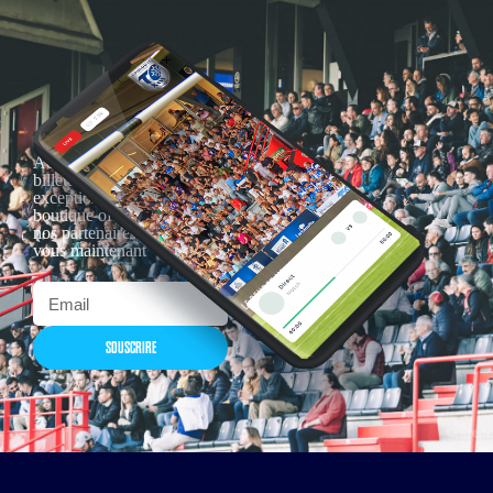
Actualités, nouveautés,
billetterie, remises
exceptionnelles dans la
boutique officielles & chez
nos partenaires… Inscrivez-
vous maintenant
SOUSCRIRE