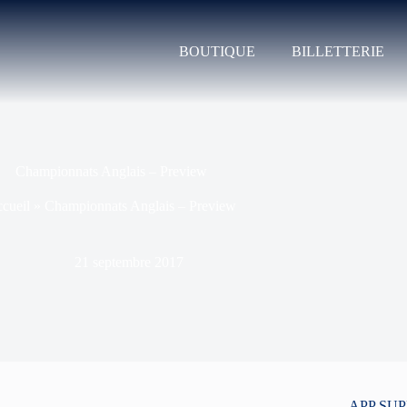
BOUTIQUE
BILLETTERIE
Championnats Anglais – Preview
cueil
»
Championnats Anglais – Preview
21 septembre 2017
APP SU