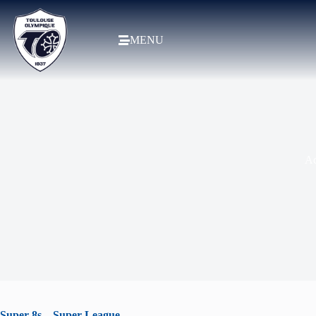
MENU
Ac
Super 8s – Super League