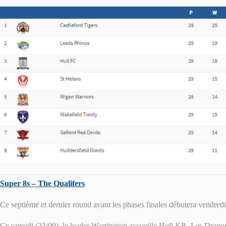
Super 8s – The Qualifers
Ce septième et dernier round avant les phases finales débutera vendre
Ce samedi (23/09), le leader Warrington accueille Hull KR. Les Drago