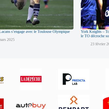
acans s’engage avec le Toulouse Olympique
York Knights – T
le TO décroche so
mars 2025
23 février 