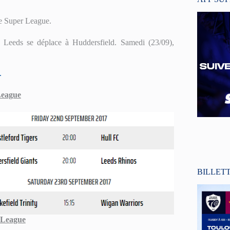
de Super League.
e Leeds se déplace à Huddersfield. Samedi (23/09),
.
League
BILLET
 League