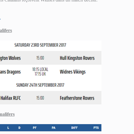
.
lifers
alifers