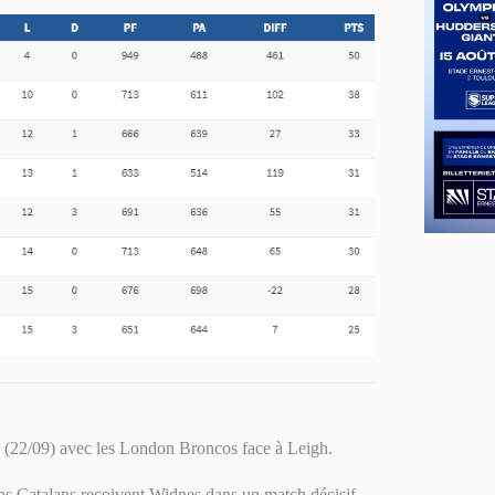
di (22/09) avec les London Broncos face à Leigh.
ns Catalans reçoivent Widnes dans un match décisif.