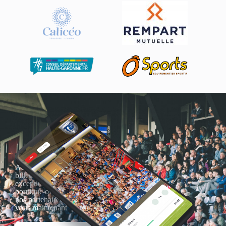
Actualités, nouveautés,
billetterie, remises
exceptionnelles dans la
boutique officielles & chez
nos partenaires… Inscrivez-
vous maintenant