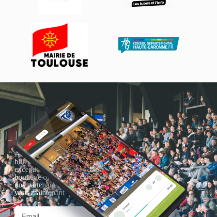
Actualités, nouveautés,
billetterie, remises
exceptionnelles dans la
boutique officielles & chez
nos partenaires… Inscrivez-
vous maintenant