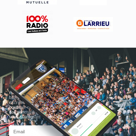
Actualités, nouveautés,
billetterie, remises
exceptionnelles dans la
boutique officielles & chez
nos partenaires… Inscrivez-
vous maintenant