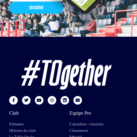
SOUSCRIRE
Club
Equipe Pro
Palmarès
Calendrier / résultats
Histoire du club
Classement
La Table Ovale
Effectif