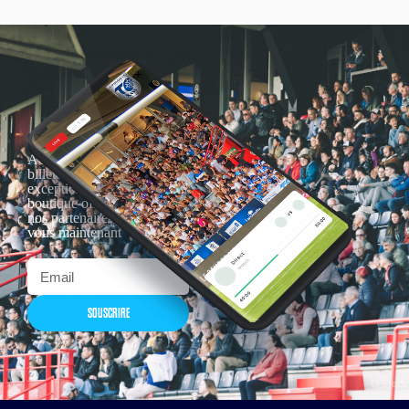
Actualités, nouveautés,
billetterie, remises
exceptionnelles dans la
boutique officielles & chez
nos partenaires… Inscrivez-
vous maintenant
SOUSCRIRE