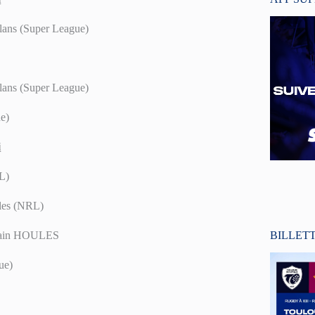
lans (Super League)
lans (Super League)
ue)
i
L)
gles (NRL)
BILLET
lvain HOULES
ue)