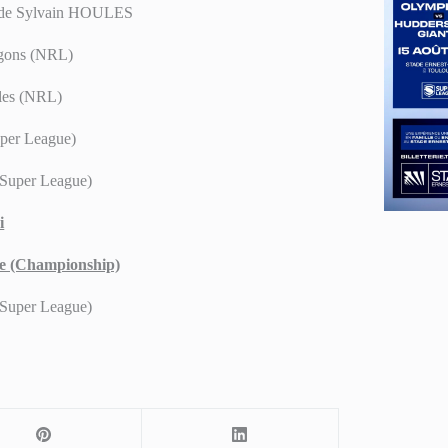
x de Sylvain HOULES
ragons (NRL)
gles (NRL)
uper League)
(Super League)
i
ue (Championship)
(Super League)