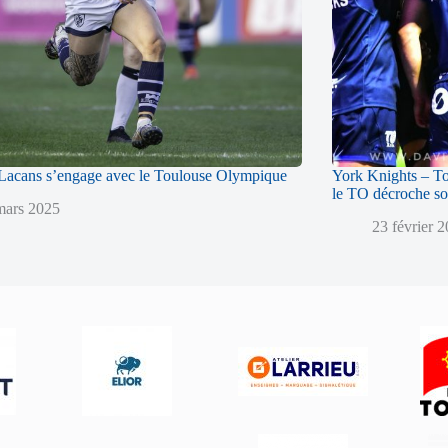
acans s’engage avec le Toulouse Olympique
York Knights – T
le TO décroche so
mars 2025
23 février 