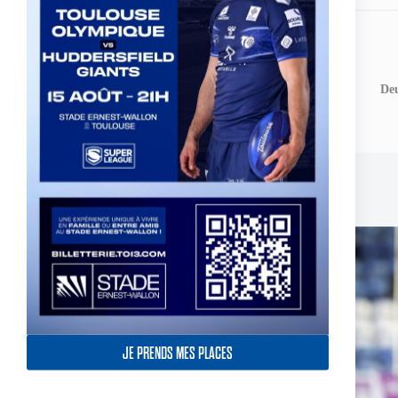
ARTICLE
PRÉCÉDENT
Deu
London Broncos v TO XIII - Les arbitres
Publications similaires
JE PRENDS MES PLACES