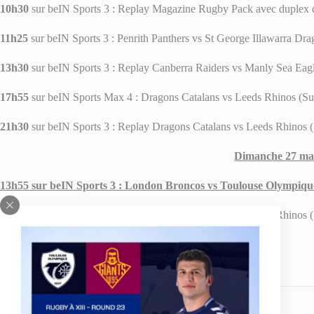
10h30
sur beIN Sports 3 : Replay Magazine Rugby Pack avec duple
11h25
sur beIN Sports 3 : Penrith Panthers vs St George Illawarra D
13h30
sur beIN Sports 3 : Replay Canberra Raiders vs Manly Sea Ea
17h55
sur beIN Sports Max 4 : Dragons Catalans vs Leeds Rhinos (S
21h30
sur beIN Sports 3 : Replay Dragons Catalans vs Leeds Rhinos 
Dimanche 27 ma
13h55 sur beIN Sports 3 : London Broncos vs Toulouse Olympiq
22h15
sur beIN Sports 2 : Replay Dragons Catalans vs Leeds Rhinos 
Partagez votre amour