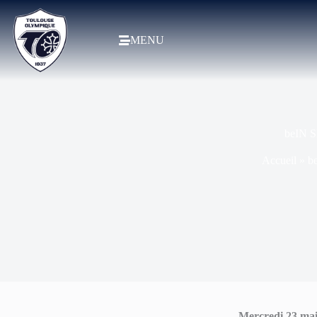
MENU
beIN S
Accueil
»
b
Mercredi 23 ma