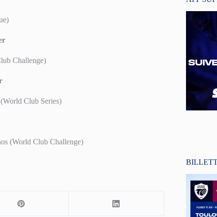
ue)
er
lub Challenge)
r
(World Club Series)
nos (World Club Challenge)
BILLET