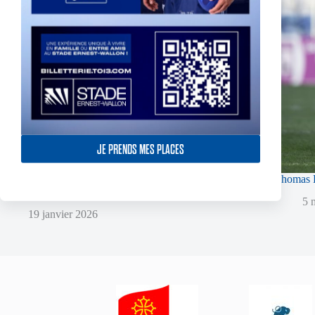
JE PRENDS MES PLACES
Super XIII – Les Olympiens triomphent face à
Thomas L
Villeneuve !
5 
19 janvier 2026