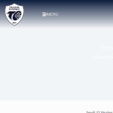
MENU
beIn s
Accueil
»
b
Jeudi 15 février