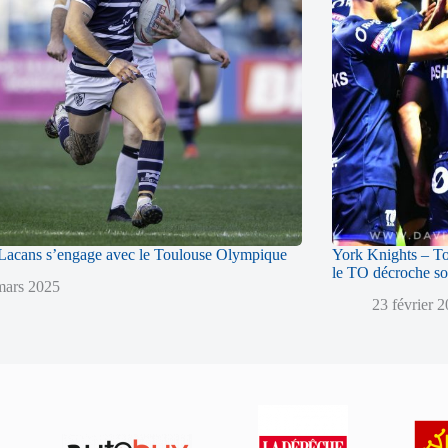
acans s’engage avec le Toulouse Olympique
York Knights – T
le TO décroche so
mars 2025
23 février 