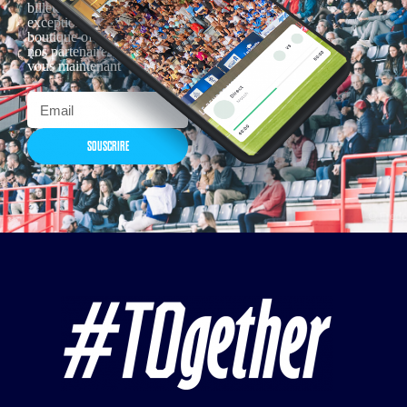
billetterie, remises
exceptionnelles dans la
boutique officielles & chez
nos partenaires… Inscrivez-
vous maintenant
SOUSCRIRE