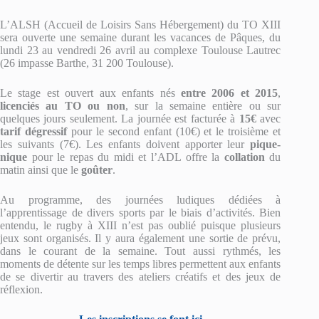
L’ALSH (Accueil de Loisirs Sans Hébergement) du TO XIII
sera ouverte une semaine durant les vacances de Pâques, du
lundi 23 au vendredi 26 avril au complexe Toulouse Lautrec
(26 impasse Barthe, 31 200 Toulouse).
Le stage est ouvert aux enfants nés
entre 2006 et 2015
,
licenciés au TO ou non
, sur la semaine entière ou sur
quelques jours seulement. La journée est facturée à
15€
avec
tarif dégressif
pour le second enfant (10€) et le troisième et
les suivants (7€). Les enfants doivent apporter leur
pique-
nique
pour le repas du midi et l’ADL offre la
collation
du
matin ainsi que le
goûter
.
Au programme, des journées ludiques dédiées à
l’apprentissage de divers sports par le biais d’activités. Bien
entendu, le rugby à XIII n’est pas oublié puisque plusieurs
jeux sont organisés. Il y aura également une sortie de prévu,
dans le courant de la semaine. Tout aussi rythmés, les
moments de détente sur les temps libres permettent aux enfants
de se divertir au travers des ateliers créatifs et des jeux de
réflexion.