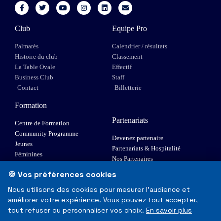
Club
Equipe Pro
Palmarès
Calendrier / résultats
Histoire du club
Classement
La Table Ovale
Effectif
Business Club
Staff
Contact
Billetterie
Formation
Partenariats
Centre de Formation
Community Programme
Devenez partenaire
Jeunes
Partenariats & Hospitalité
Féminines
Nos Partenaires
XIII Fauteuil
🍪 Vos préférences cookies
Elite 1
Nous utilisons des cookies pour mesurer l'audience et
améliorer votre expérience. Vous pouvez tout accepter,
© Toulouse Olympique XIII - Tous droits réservés
tout refuser ou personnaliser vos choix.
En savoir plus