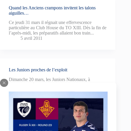
Quand les Anciens crampons invitent les talons
aiguilles…
Ce jeudi 31 mars il régnait une effervescence
particulière au Club House du TO XIII. Dès la fin de
l’après-midi, les préparatifs allaient bon train...
5 avril 2011
Les Juniors proches de l’exploit
Dimanche 20 mars, les Juniors Nationaux, à
domicile, après une excellente entame, s’effondrent
devant le leader Lescure. Quant aux RoseLionnes,
parties en Gironde, elles reviennent dépitées mais la
tête haute après une rencontre de belle…Facture !
23 mars 2011