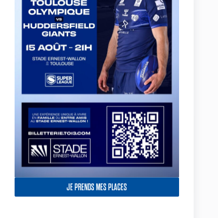
L’Ecole de Rugby du TO : 2ème du Challenge
Grégoire
En ce dernier dimanche d'hiver, les sélections des
écoles de rugby de la région se sont retrouvées à
Carcassonne pour pour le Challenge Jean-Marie
GREGOIRE.
22 mars 2011
Le programme des jeunes pour ce week-end (19-20
mars)
Ce week-end (19-20 mars), le programme des
équipes de l'Association du Toulouse Olympique est
chargée. Découvrez le programme.
18 mars 2011
JE PRENDS MES PLACES