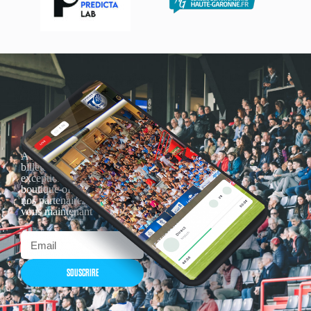
Actualités, nouveautés,
billetterie, remises
exceptionnelles dans la
boutique officielles & chez
nos partenaires… Inscrivez-
vous maintenant
SOUSCRIRE