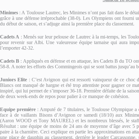
Minimes
: A Toulouse Lautrec, les Minimes n’ont pas fait dans le détai
grâce à une défense irréprochable (38-0). Les Olympiens ont fourni un
du début de saison, et s’adjuge ainsi la première place du classement.
Cadets A
: Menés sur leur pelouse de Lautrec à la mi-temps, les Toul
pour revenir sur Albi. Une valeureuse équipe tarnaise qui aura imp
l’emporter 42-32.
Cadets B
: Appliqués en défense et en attaque, les Cadets B du TO on
58-8. A noter les efforts des Commingeois qui se sont battus jusqu’au b
Juniors Elite
: C’est Avignon qui est ressorti vainqueur de ce choc 
Blancs ont manqué de hargne et été trop attentiste pour gagner ce mat
inspiré, qui lui permet de s’imposer 36-18. Première défaite de la sais
de deux week-ends de repos pour palier à ce manque de cohésion.
Equipe première
: Amputé de 7 titulaires, le Toulouse Olympique a dû
face à de vaillants Bisons d’Avignon ce samedi (18/10) aux Minimes
(Aaron WOOD et Tony MAUREL) et les nombreux blessés, le staff Ol
Résultat : une équipe de moins de 24 ans de moyenne d’âge avec 5 p
paire à la charnière. Ceci explique en partie les approximations en atta
une place de dauphin au classement, derrière le leader Carcassonne, u