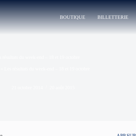
BOUTIQUE
BILLETTERIE
s résultats du week-end – 18 et 19 octobre
»
Les résultats du week-end – 18 et 19 octobre
21 octobre 2014
20 août 2015
re
APP SU