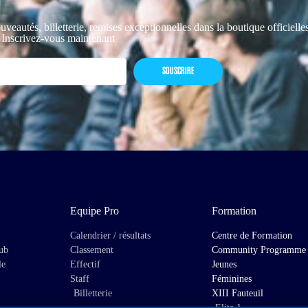
uveautés, billetterie, remises exceptionnelles dans la boutique officiell
 Inscrivez-vous maintenant
SOUSCRIRE
Equipe Pro
Formation
Calendrier / résultats
Centre de Formation
lub
Classement
Community Programme
le
Effectif
Jeunes
Staff
Féminines
Billetterie
XIII Fauteuil
Elite 1