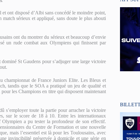
l et ont disposé d’Albi sans concédé le moindre point,
 match sérieux et appliqué, sans doute le plus abouti
ousains ont du montrer du sérieux et beaucoup d’envie
osé un rude combat aux Olympiens qui finissent par
t dominé St Gaudens pour s’adjuger une large victoire
out.
du championnat de France Juniors Elite. Les Bleus et
ch, tandis que le SOA a pratiqué un jeu de qualité et
on pour les Champions en titre qui disposent maintenant
BILLET
 s’employer toute la partie pour arracher la victoire
, sur le score de 18 à 10. Entre les internationaux
ympien a pu tester la profondeur de son effectif.
ensionnaires du Centre de Formation et une nouvelle
que, mais l’essentiel est là pour les Toulousains, avec
ne invincibilité préservée à domicile et une série en