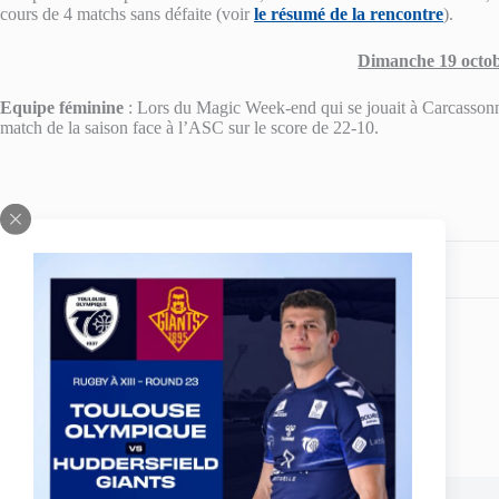
cours de 4 matchs sans défaite (voir
le résumé de la rencontre
).
Dimanche 19 octo
Equipe féminine
: Lors du Magic Week-end qui se jouait à Carcassonne
match de la saison face à l’ASC sur le score de 22-10.
Partagez votre amour
ARTICLE
PRÉCÉDENT
Arthur GONZALEZ-TRIQUE travaille dur