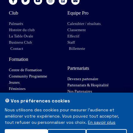
Club
Equipe Pro
Palmarès
Calendrier / résultats
Histoire du club
Classement
La Table Ovale
Effectif
Business Club
Staff
Contact
Billetterie
Formation
Partenariats
Centre de Formation
Community Programme
Devenez partenaire
Jeunes
Partenariats & Hospitalité
Féminines
Nos Partenaires
XIII Fauteuil
🍪 Vos préférences cookies
Elite 1
Nous utilisons des cookies pour mesurer l'audience et
améliorer votre expérience. Vous pouvez tout accepter,
© Toulouse Olympique XIII - Tous droits réservés
tout refuser ou personnaliser vos choix.
En savoir plus
Mentions Légales & RGPD