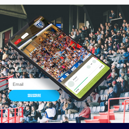
Actualités, nouveautés,
billetterie, remises
exceptionnelles dans la
boutique officielles & chez
nos partenaires… Inscrivez-
vous maintenant
SOUSCRIRE