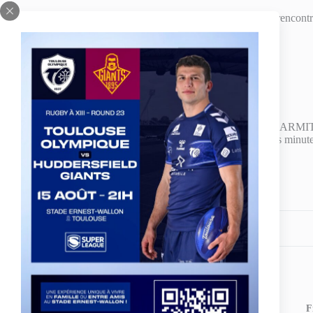
Côté infirmerie, plusieurs joueurs sont indisponibles pour cette rencontr
Ilias BERGAL (mollet)
Romain NAVARRETE (adducteurs)
Hugo PEZET (ischios-jambiers)
Justin SANGARE (cheville)
Lloyd WHITE (dos)
En revanche, le groupe Olympien enregistre les retours de Gu
fait également une apparition et postule pour jouer ses premières minut
Partagez votre amour
ARTICLE
PRÉCÉDENT
F