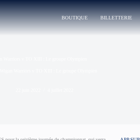
BOUTIQUE
BILLETTERIE
n Warriors v TO XIII : Le groupe Olympien
Wigan Warriors v TO XIII : Le groupe Olympien
22 juin 2022
4 juillet 2022
ES pour la seizième journée de championnat, qui verra
APP SU