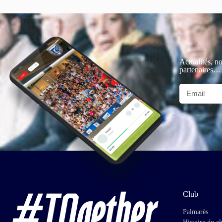
Actualités, no
partenaires…
Club
Palmarès