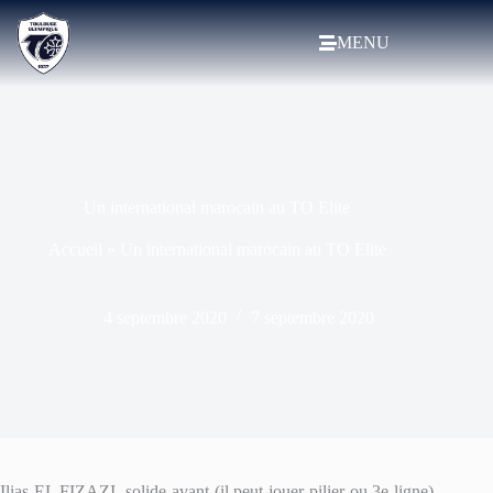
MENU
Un international marocain au TO Elite
Accueil
»
Un international marocain au TO Elite
4 septembre 2020
7 septembre 2020
Ilias EL FIZAZI, solide avant (il peut jouer pilier ou 3e ligne)