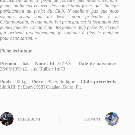
exactement dans le profil de joueurs que nous cherchons,
jeune, ambitieux et avec des convictions fortes qui s’intègre
parfaitement au projet du Club. N’oublions pas que nous
sommes avant tout un levier pour prétendre à la
Championship, et que notre but principal est la formation des
jeunes joueurs. Encadré par les joueurs déjà présents, et ceux
qui arrivent prochainement, je souhaite à Ilias le meilleur
pour cette saison. »
Fiche technique
:
Prénom
: Ilias –
Nom
: EL FIZAZI –
Date de naissance
:
26/05/1999 (21 ans)
Taille
: 1m79
Poids
: 96 kg –
Poste
: Pilier, 3e ligne –
Clubs précédents
:
Ille XIII, St Estève/XIII Catalan, Baho, Pia
PRÉCÉDENT
SUIVANT