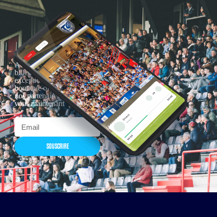
Actualités, nouveautés,
billetterie, remises
exceptionnelles dans la
boutique officielles & chez
nos partenaires… Inscrivez-
vous maintenant
SOUSCRIRE