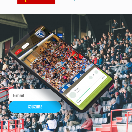
Actualités, nouveautés,
billetterie, remises
exceptionnelles dans la
boutique officielles & chez
nos partenaires… Inscrivez-
vous maintenant
SOUSCRIRE