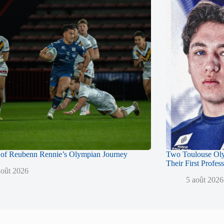
of Reubenn Rennie’s Olympian Journey
Two Toulouse Ol
Their First Profes
août 2026
5 août 2026