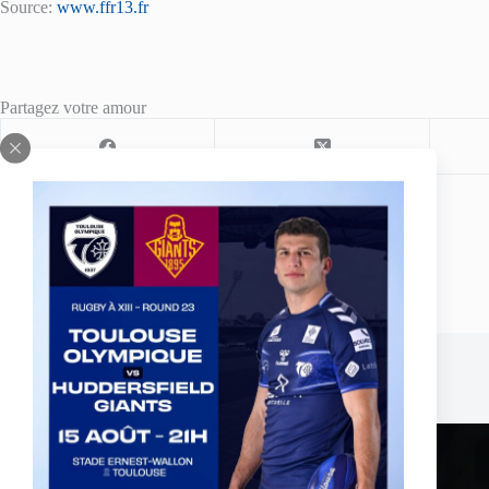
Source:
www.ffr13.fr
Partagez votre amour
ARTICLE
PRÉCÉDENT
News d’Angleterre par Cliff SPRACKLEN - Super League
- Round 27
Publications similaires