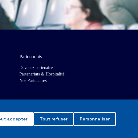
Partenariats
Devenez partenaire
Partenariats & Hospitalité
Nos Partenaires
out accepter
Tout refuser
Personnaliser
Made with
❤
in Toulouse