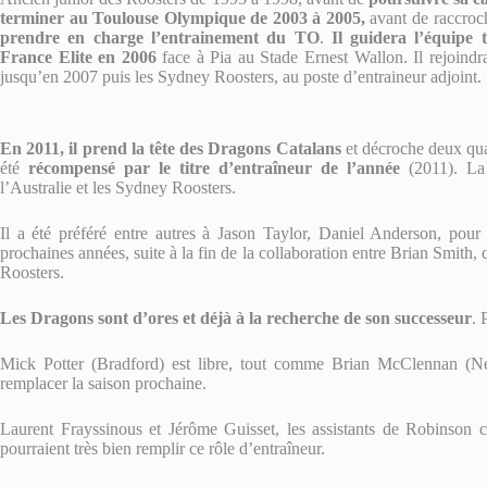
terminer au Toulouse Olympique de 2003 à 2005,
avant de raccroc
prendre en charge l’entrainement du TO
.
Il guidera l’équipe
France Elite en 2006
face à Pia au Stade Ernest Wallon. Il rejoind
jusqu’en 2007 puis les Sydney Roosters, au poste d’entraineur adjoint.
En 2011, il prend la tête des Dragons Catalans
et décroche deux qual
été
récompensé par le titre d’entraîneur de l’année
(2011). La
l’Australie et les Sydney Roosters.
Il a été préféré entre autres à Jason Taylor, Daniel Anderson, pour
prochaines années, suite à la fin de la collaboration entre Brian Smith, 
Roosters.
Les Dragons sont d’ores et déjà à la recherche de son successeur
. 
Mick Potter (Bradford) est libre, tout comme Brian McClennan (Ne
remplacer la saison prochaine.
Laurent Frayssinous et Jérôme Guisset, les assistants de Robinson ce
pourraient très bien remplir ce rôle d’entraîneur.