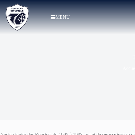
MENU
T
Accue
Ancien junior des Roosters de 1995 à 1998, avant de
poursuivre sa c