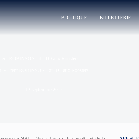
BOUTIQUE
BILLETTERIE
rent ROBINSON : du TO aux Roosters
il
»
Trent ROBINSON : du TO aux Roosters
12 septembre 2012
arrière en NRL
à Wests Tigers et Parramatta,
et de la
APP SU