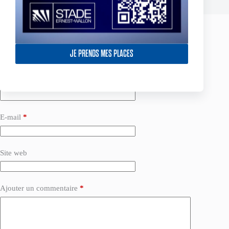
Laisser un commentaire
JE PRENDS MES PLACES
Votre adresse e-mail ne sera pas publiée.
Les champs obligatoires sont
indiqués avec
*
Nom
*
E-mail
*
Site web
Ajouter un commentaire
*