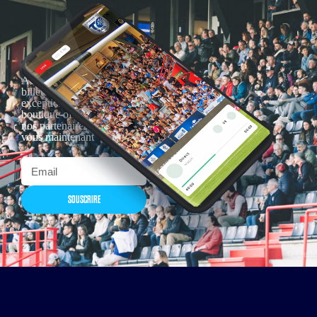
Actualités, nouveautés,
billetterie, remises
exceptionnelles dans la
boutique officielles & chez
nos partenaires… Inscrivez-
vous maintenant
SOUSCRIRE