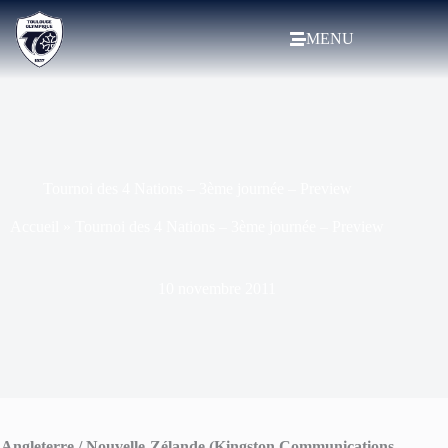
MENU
Tournoi des 4 Nations – 3ème journée – Preview
Accueil
»
Tournoi des 4 Nations – 3ème journée – Preview
10 novembre 2011
Angleterre / Nouvelle-Zélande (Kingston Communications