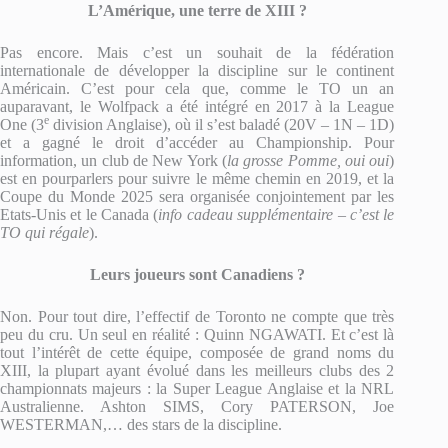
L’Amérique, une terre de XIII ?
Pas encore. Mais c’est un souhait de la fédération
internationale de développer la discipline sur le continent
Américain. C’est pour cela que, comme le TO un an
auparavant, le Wolfpack a été intégré en 2017 à la League
e
One (3
division Anglaise), où il s’est baladé (20V – 1N – 1D)
et a gagné le droit d’accéder au Championship. Pour
information, un club de New York (
la grosse Pomme, oui oui
)
est en pourparlers pour suivre le même chemin en 2019, et la
Coupe du Monde 2025 sera organisée conjointement par les
Etats-Unis et le Canada (
info cadeau supplémentaire – c’est le
TO qui régale
).
Leurs joueurs sont Canadiens ?
Non. Pour tout dire, l’effectif de Toronto ne compte que très
peu du cru. Un seul en réalité : Quinn NGAWATI. Et c’est là
tout l’intérêt de cette équipe, composée de grand noms du
XIII, la plupart ayant évolué dans les meilleurs clubs des 2
championnats majeurs : la Super League Anglaise et la NRL
Australienne. Ashton SIMS, Cory PATERSON, Joe
WESTERMAN,… des stars de la discipline.