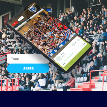
Actualités, nouveautés,
billetterie, remises
exceptionnelles dans la
boutique officielles & chez
nos partenaires… Inscrivez-
vous maintenant
SOUSCRIRE