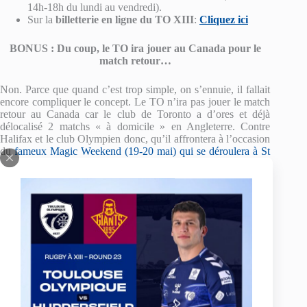
14h-18h du lundi au vendredi).
Sur la
billetterie en ligne du TO XIII
:
Cliquez ici
BONUS : Du coup, le TO ira jouer au Canada pour le
match retour…
Non. Parce que quand c’est trop simple, on s’ennuie, il fallait
encore compliquer le concept. Le TO n’ira pas jouer le match
retour au Canada car le club de Toronto a d’ores et déjà
délocalisé 2 matchs « à domicile » en Angleterre. Contre
Halifax et le club Olympien donc, qu’il affrontera à l’occasion
du
fameux Magic Weekend (19-20 mai) qui se déroulera à St
James Park, Newcastle
(
et ça, c’est la classe
).
A noter que, avant de retrouver
Blagnac
le lundi 2 avril, les
Olympiens
effectueront un déplacement périlleux chez le
leader Londonien
, ce vendredi 30 mars
(13h – heure locale).
PRÉCÉDENT
SUIVANT