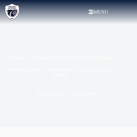
MENU
Toronto… au Canada ?? La FAQ TO XIII v Toronto
Accueil
»
Toronto… au Canada ?? La FAQ TO XIII v
Toronto
28 mars 2018
31 mars 2018