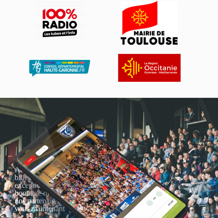
Actualités, nouveautés,
billetterie, remises
exceptionnelles dans la
boutique officielles & chez
nos partenaires… Inscrivez-
vous maintenant