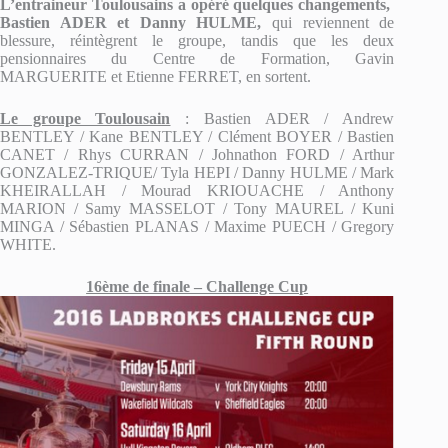
L’entraineur Toulousains a opéré quelques changements,
Bastien ADER et Danny HULME,
qui reviennent de
blessure, réintègrent le groupe, tandis que les deux
pensionnaires du Centre de Formation, Gavin
MARGUERITE et Etienne FERRET, en sortent.
Le groupe Toulousain
: Bastien ADER / Andrew
BENTLEY / Kane BENTLEY / Clément BOYER / Bastien
CANET / Rhys CURRAN / Johnathon FORD / Arthur
GONZALEZ-TRIQUE/ Tyla HEPI / Danny HULME / Mark
KHEIRALLAH / Mourad KRIOUACHE / Anthony
MARION / Samy MASSELOT / Tony MAUREL / Kuni
MINGA / Sébastien PLANAS / Maxime PUECH / Gregory
WHITE.
16ème de finale – Challenge Cup