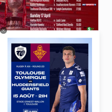
RAPPEL
: Comme pour tous les matchs de Coupe,
la
billetterie est gérée et contrôlée par la RFL
(Fédération
Anglaise).
Les cartes d’abonnés ne sont donc pas valables
pour cette rencontre. L’entrée au stade se fera au
tarif de 10€
pour un placement en tribune Est et de 15€ pour une
place en tribune Honneur
(tarif réduit à 5€ et gratuit pour les
moins de 16 ans). Vous pourrez bien sûr acheter vos places
aux guichets le jour du match, et d’ores et déjà
des locations
sont ouvertes au siège du TO XIII, situé au stade Arnauné
des Minimes
(107 avenue Frédéric Estèbe, 31 200 Toulouse)
ou sur le
stand du club Toulousain à la Foire de Toulouse
(Hall 4).
Nous vous attendons nombreux à Blagnac pour soutenir
le Toulouse Olympique !