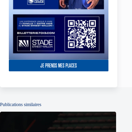
Infos points de vente :
Toulouse Olympique XIII – 107, avenue Frédéric Estèbe –
31200 Toulouse
Tél : 05.61.57.80.00 / Mail
:
contact@to13.com
JE PRENDS MES PLACES
PRÉCÉDENT
SUIVANT
Publications similaires