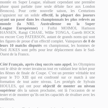
montée en Super League, réalisant cependant une première
phase quasi parfaite (une seule défaite face aux London
Broncos). Pour cette nouvelle saison, les Centurions
s’appuient sur un solide
effectif, la plupart des joueurs
ayant un passé dans les championnats les plus relevés au
monde (la NRL Australienne ou la Super
League Européenne) :
Fuifui MOIMOI, Harisson
HANSEN, Rangi CHASE, Willie TONGA, Gareth HOCK
ou encore Cory PATERSON, autant de grands noms qui sont
les figures de proue d’un effectif complet. Vainqueurs
de 8 de
leurs 10 matchs disputés
en championnat, les hommes de
Neil JUKES sont prêts pour leur déplacement dans le Sud-
Ouest de la France
.
Côté Français, après cinq succès sans appel
, les Olympiens
ont le désir de rester invaincus tout en validant leur ticket pour
les 8èmes de finale de Coupe. C’est un premier véritable test
pour le TO XIII qui est confronté sur ce match à une
formation de tout autre niveau. Les protégés de Sylvain
HOULES, qui ont pour
objectif de monter au niveau
supérieur
dès la saison prochaine, ont là l’occasion de se
tester et de montrer qu’ils ont les capacités de rivaliser avec les
meilleurs.