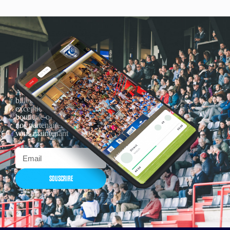
Actualités, nouveautés,
billetterie, remises
exceptionnelles dans la
boutique officielles & chez
nos partenaires… Inscrivez-
vous maintenant
SOUSCRIRE