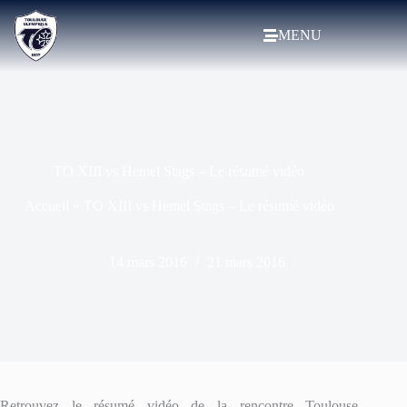
MENU
TO XIII vs Hemel Stags – Le résumé vidéo
Accueil
»
TO XIII vs Hemel Stags – Le résumé vidéo
14 mars 2016
21 mars 2016
Retrouvez le résumé vidéo de la rencontre Toulouse