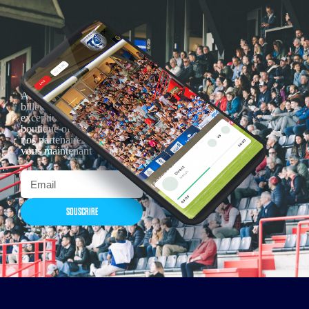
Actualités, nouveautés,
billetterie, remises
exceptionnelles dans la
boutique officielles & chez
nos partenaires… Inscrivez-
vous maintenant
SOUSCRIRE