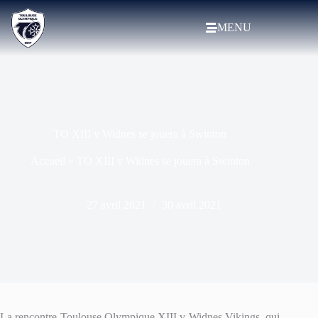
MENU
TO XIII v Widnes se jouera à Swinton
Accueil
»
TO XIII v Widnes se jouera à Swinton
27 avril 2021
30 avril 2021
La rencontre Toulouse Olympique XIII v Widnes Vikings, qui